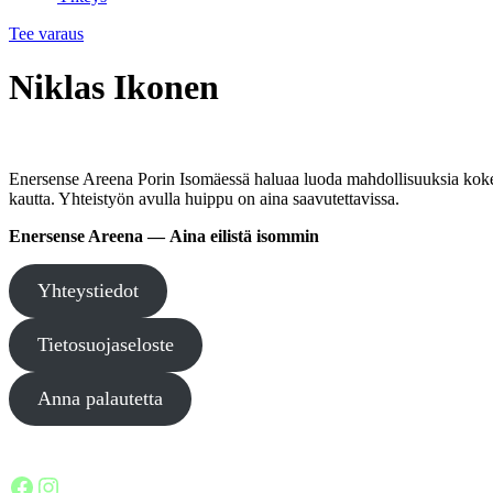
Tee varaus
Niklas Ikonen
Enersense Areena Porin Isomäessä haluaa luoda mahdollisuuksia kokea 
kautta. Yhteistyön avulla huippu on aina saavutettavissa.
Enersense Areena — Aina eilistä isommin
Yhteystiedot
Tietosuojaseloste
Anna palautetta
Facebook
Instagram