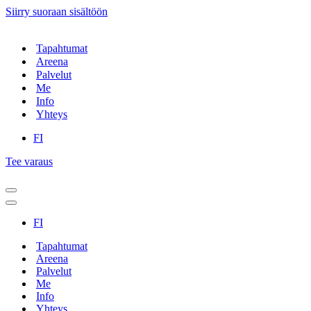
Siirry suoraan sisältöön
Tapahtumat
Areena
Palvelut
Me
Info
Yhteys
FI
Tee varaus
Valikko
Valikko
FI
Tapahtumat
Areena
Palvelut
Me
Info
Yhteys