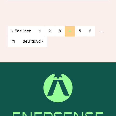
« Edellinen
1
2
3
4
5
6
…
11
Seuraava »