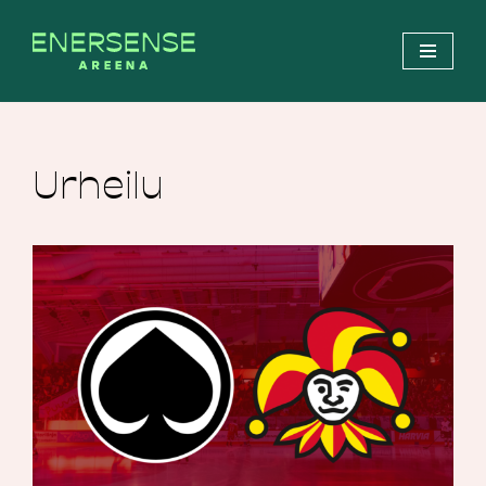
Siirry
suoraan
sisältöön
Urheilu