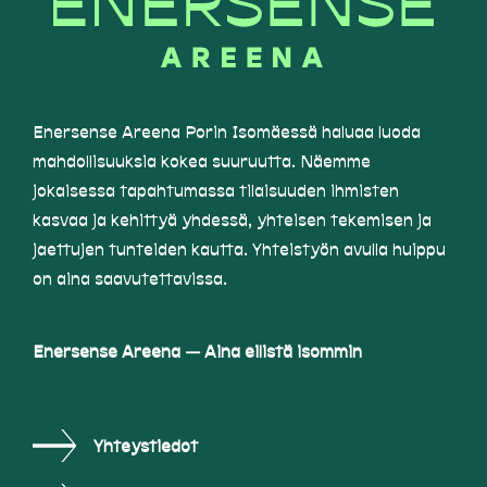
Enersense Areena Porin Isomäessä haluaa luoda
mahdollisuuksia kokea suuruutta. Näemme
jokaisessa tapahtumassa tilaisuuden ihmisten
kasvaa ja kehittyä yhdessä, yhteisen tekemisen ja
jaettujen tunteiden kautta. Yhteistyön avulla huippu
on aina saavutettavissa.
Enersense Areena — Aina eilistä isommin
Yhteystiedot