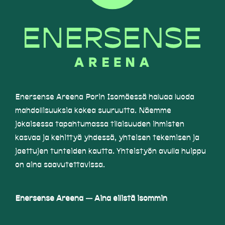
Enersense Areena Porin Isomäessä haluaa luoda
mahdollisuuksia kokea suuruutta. Näemme
jokaisessa tapahtumassa tilaisuuden ihmisten
kasvaa ja kehittyä yhdessä, yhteisen tekemisen ja
jaettujen tunteiden kautta. Yhteistyön avulla huippu
on aina saavutettavissa.
Enersense Areena — Aina eilistä isommin