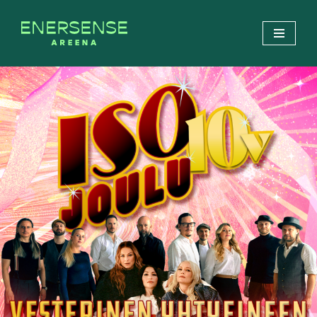
Siirry
suoraan
sisältöön