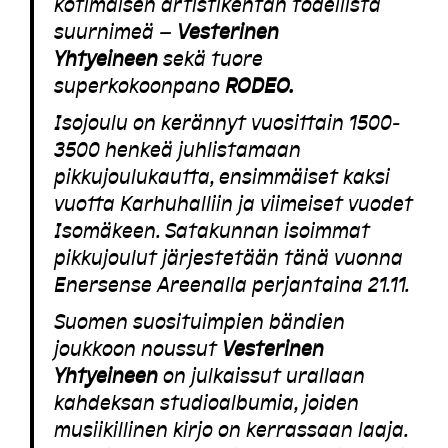
kotimaisen artistikentän todellista
suurnimeä –
Vesterinen
Yhtyeineen
sekä tuore
superkokoonpano
RODEO.
Isojoulu on kerännyt vuosittain 1500-
3500 henkeä juhlistamaan
pikkujoulukautta, ensimmäiset kaksi
vuotta Karhuhalliin ja viimeiset vuodet
Isomäkeen. Satakunnan isoimmat
pikkujoulut järjestetään tänä vuonna
Enersense Areenalla perjantaina 21.11.
Suomen suosituimpien bändien
joukkoon noussut
Vesterinen
Yhtyeineen
on julkaissut urallaan
kahdeksan studioalbumia, joiden
musiikillinen kirjo on kerrassaan laaja.