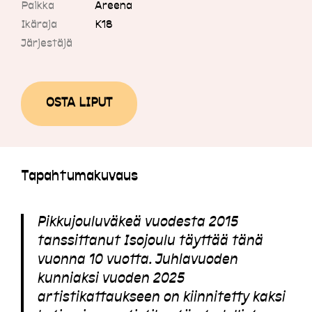
Paikka
Areena
Ikäraja
K18
Järjestäjä
OSTA LIPUT
Tapahtumakuvaus
Pikkujouluväkeä vuodesta 2015
tanssittanut Isojoulu täyttää tänä
vuonna 10 vuotta. Juhlavuoden
kunniaksi vuoden 2025
artistikattaukseen on kiinnitetty kaksi