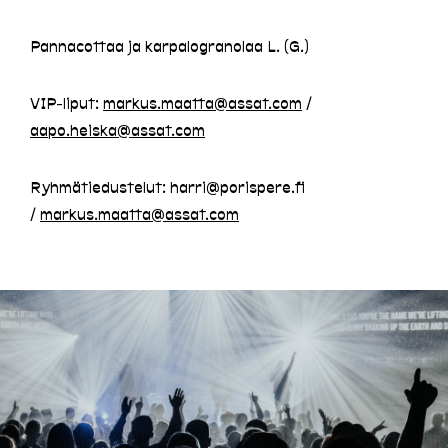
Pannacottaa ja karpalogranolaa L. (G.)
VIP-liput:
markus.maatta@assat.com
/
aapo.heiska@assat.com
Ryhmätiedustelut: harri@porispere.fi
/
markus.maatta@assat.com