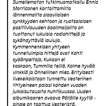
Sumeilematon tutkimusmatkailu Ennio
Morriconen kartoittamilta
lännenmailta slaavilaisen
synkkyyden kehtoon ja ruotsalaisen
positiivisuuden boolimaljoilta on
tuottanut lukuisia radiohittejä ja
sykähdyttäviä lauluja.
Kymmenhenkisen yhtyeen
tunnetuimpia hittejä ovat
Kohti
sydänpeltoja
,
Kukaan ei
koskaan
,
Tummilla teillä
,
Kolme hyvää
vinkkiä
ja
Onnellinen mies
. Erityisesti
livekeikoistaan tunnettu Vesterinen
Yhtyeineen palasi kahden vuoden
julkaisutauolta huhtikuussa. Uuden
albumikaaren avaava
Pöllöille kyytiä
-
single on taattua Vesteristä.