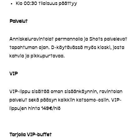
Klo 00:30 tilaisuus päättyy
Palvelut
Anniskeluravintolat permannolla ja Shots palvelevat
tapahtuman ajan. D-käytävässä myös kioski, josta
kahvia ja pikkupurtavaa.
VIP
VIP-lippu sisältää oman sisäänkäynnin, ravintolan
palvelut sekä pääsyn kaikkiin katsomo-osiin. VIP-
lippujen hinta 149€/hlö
Tarjolla VIP-buffet