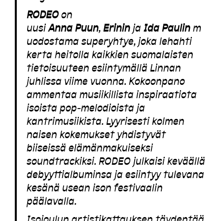
RODEO
on
uusi
Anna
Puun
,
Erinin
ja
Ida
Paulin
m
uodostama superyhtye, joka lehahti
kerta heitolla kaikkien suomalaisten
tietoisuuteen esiintymällä Linnan
juhlissa viime vuonna. Kokoonpano
ammentaa musiikillista inspiraatiota
isoista pop-melodioista ja
kantrimusiikista. Lyyrisesti kolmen
naisen kokemukset yhdistyvät
biiseissä elämänmakuiseksi
soundtrackiksi. RODEO julkaisi keväällä
debyyttialbuminsa ja esiintyy tulevana
kesänä usean ison festivaalin
päälavalla.
Isojoulun artistikattauksen täydentää