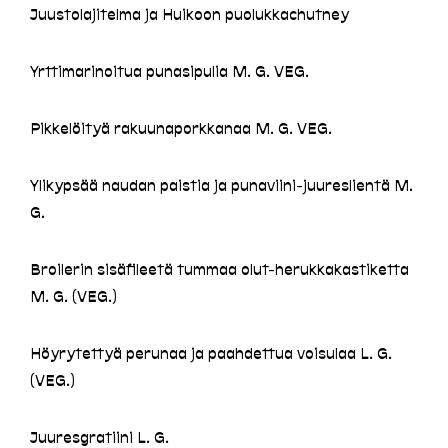
Juustolajitelma ja Huikoon puolukkachutney
Yrttimarinoitua punasipulia M. G. VEG.
Pikkelöityä rakuunaporkkanaa M. G. VEG.
Ylikypsää naudan paistia ja punaviini-juureslientä M.
G.
Broilerin sisäfileetä tummaa olut-herukkakastiketta
M. G. (VEG.)
Höyrytettyä perunaa ja paahdettua voisulaa L. G.
(VEG.)
Juuresgratiini L. G.