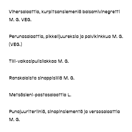
Vihersalaattia, kurpitsansiemeniä balsamivinegretti
M. G. VEG.
Perunasalaattia, pikkelijuureksia ja palvikinkkua M. G.
(VEG.)
Tilli-valkosipulisilakkaa M. G.
Ranskalaista sinappisilliä M. G.
Metsäsieni-pastasalaattia L.
Punajuuriteriiniä, sinapinsiementä ja versosalaattia
M. G.