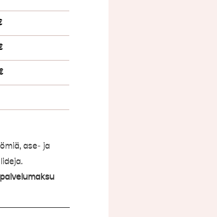
€
€
€
tömiä, ase- ja
lideja.
 palvelumaksu