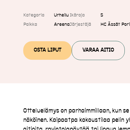
Kategoria
Urheilu
Ikäraja
S
Paikka
Areena
Järjestäjä
HC Ässät Por
OSTA LIPUT
VARAA AITIO
Otteluelämys on parhaimmillaan, kun s
näköinen. Kaipaatpa kokoustilaa pelin 
aitioita, ravintolapöytää tai lippua lemp