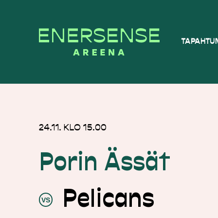
Siirry
TAPAHTU
suoraan
sisältöön
24.11. KLO 15.00
Porin Ässät
Pelicans