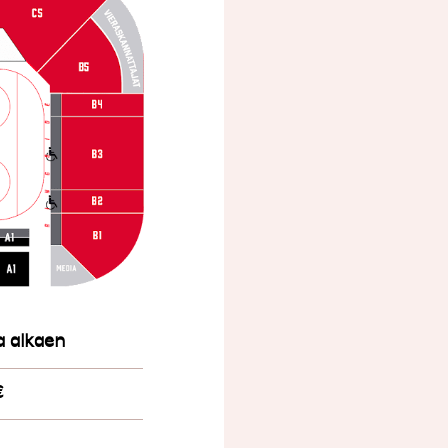
a alkaen
€