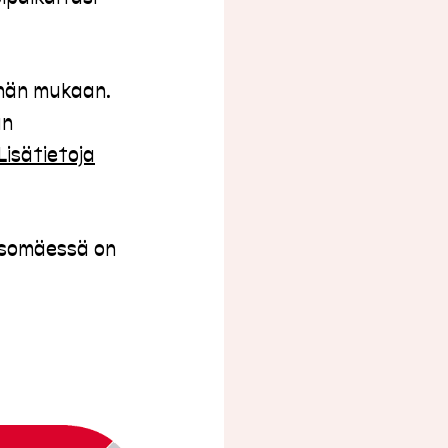
nnän mukaan.
än
Lisätietoja
 Isomäessä on