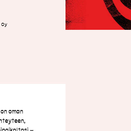
i Oy
e on oman
yhteyteen,
ipaikaltasi –