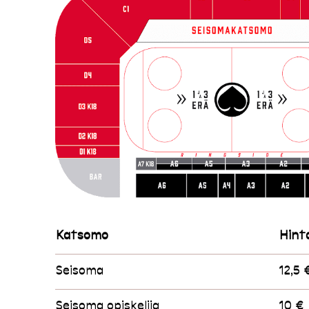
Katsomo
Hint
Seisoma
12,5 
Seisoma opiskelija
10 €