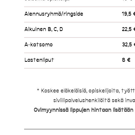
Alennusryhmä/ringside
19,5 
Aikuinen B, C, D
22,5 
A-katsomo
32,5 
Lastenliput
8 €
* Koskee eläkeläisiä, opiskelijoita, työt
siviilipalvelushenkilöitä sekä inva
Ovimyynnissä lippujen hintaan lisätään