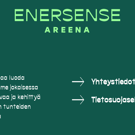
uaa luoda
Yhteystiedo
me jokaisessa
aa ja kehittyä
Tietosuojase
n tunteiden
a