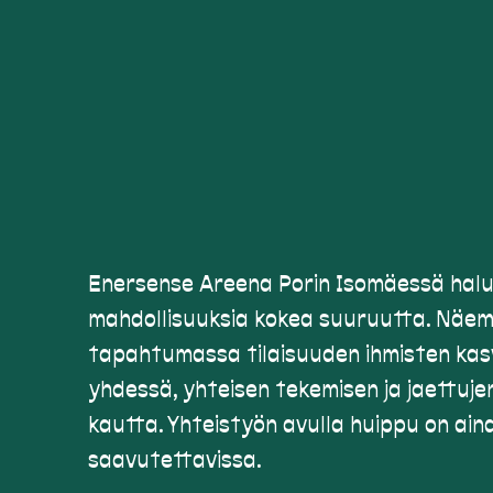
Enersense Areena Porin Isomäessä hal
mahdollisuuksia kokea suuruutta. Näem
tapahtumassa tilaisuuden ihmisten kasv
yhdessä, yhteisen tekemisen ja jaettuje
kautta. Yhteistyön avulla huippu on ain
saavutettavissa.