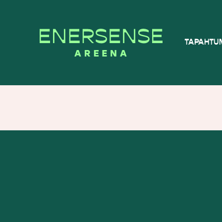
Siirry
TAPAHTU
suoraan
sisältöön