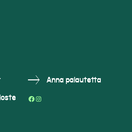
t
Anna palautetta
loste